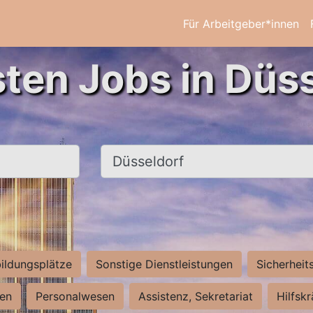
Für Arbeitgeber*innen
sten Jobs in Düss
Ort, Stadt
ildungsplätze
Sonstige Dienstleistungen
Sicherheit
ten
Personalwesen
Assistenz, Sekretariat
Hilfsk