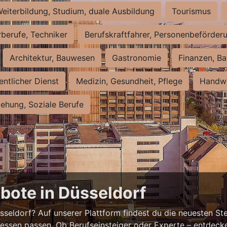
eiterbildung, Studium, duale Ausbildung
Tourismus
rberufe, Techniker
Berufskraftfahrer, Personenbeförder
Architektur, Bauwesen
Gastronomie
Finanzen, Ba
entlicher Dienst
Medizin, Gesundheit, Pflege
Handwe
iehung, Soziale Berufe
bote in Düsseldorf
eldorf? Auf unserer Plattform findest du die neuesten Ste
ressen passen. Ob Berufseinsteiger oder Experte – entdecke