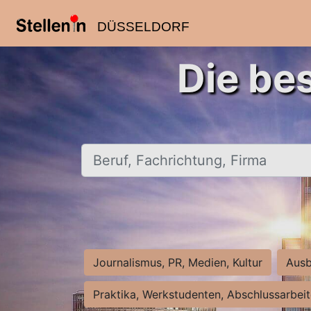
DÜSSELDORF
Die be
Beruf, Fachrichtung, Firma
Journalismus, PR, Medien, Kultur
Ausb
Praktika, Werkstudenten, Abschlussarbei