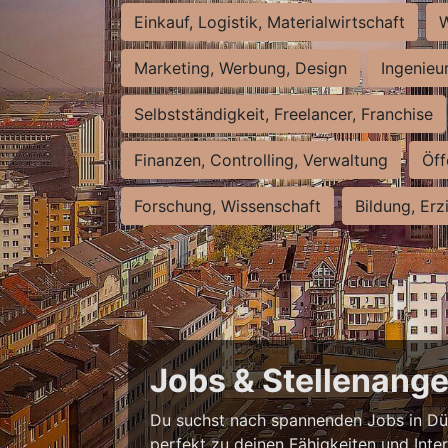
Einkauf, Logistik, Materialwirtschaft
W
Marketing, Werbung, Design
Ingenieu
Selbstständigkeit, Freelancer, Franchise
Finanzen, Controlling, Verwaltung
Öff
Forschung, Wissenschaft
Bildung, Erz
Jobs & Stellenange
Du suchst nach spannenden Jobs in Düss
perfekt zu deinen Fähigkeiten und Inte