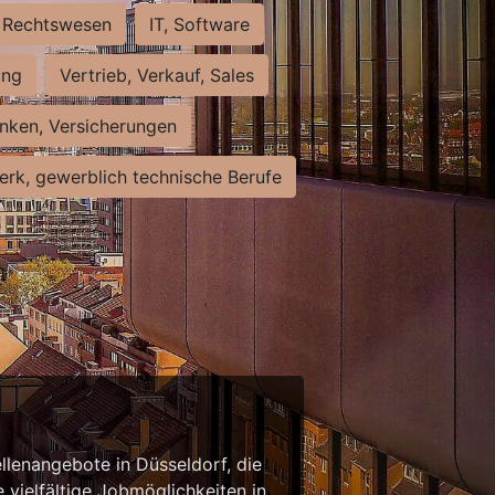
Rechtswesen
IT, Software
ung
Vertrieb, Verkauf, Sales
nken, Versicherungen
rk, gewerblich technische Berufe
llenangebote in Düsseldorf, die
 vielfältige Jobmöglichkeiten in