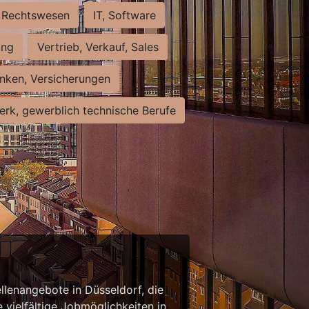
Rechtswesen
IT, Software
ung
Vertrieb, Verkauf, Sales
nken, Versicherungen
rk, gewerblich technische Berufe
llenangebote in Düsseldorf, die
 vielfältige Jobmöglichkeiten in