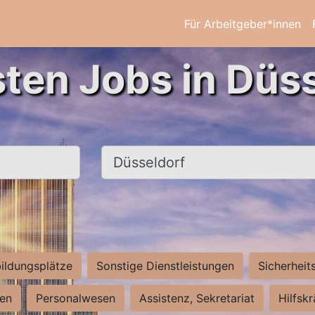
Für Arbeitgeber*innen
sten Jobs in Düss
Ort, Stadt
ildungsplätze
Sonstige Dienstleistungen
Sicherheit
ten
Personalwesen
Assistenz, Sekretariat
Hilfsk