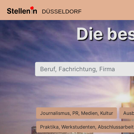
DÜSSELDORF
Die be
Beruf, Fachrichtung, Firma
Journalismus, PR, Medien, Kultur
Ausb
Praktika, Werkstudenten, Abschlussarbei