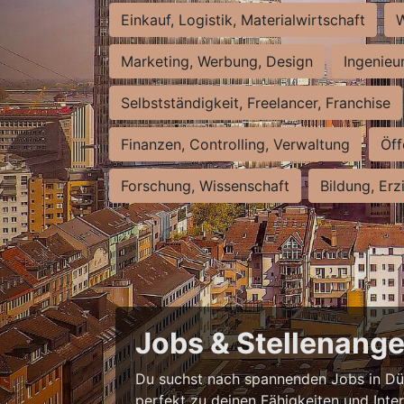
Einkauf, Logistik, Materialwirtschaft
W
Marketing, Werbung, Design
Ingenieu
Selbstständigkeit, Freelancer, Franchise
Finanzen, Controlling, Verwaltung
Öff
Forschung, Wissenschaft
Bildung, Erz
Jobs & Stellenange
Du suchst nach spannenden Jobs in Düss
perfekt zu deinen Fähigkeiten und Inte