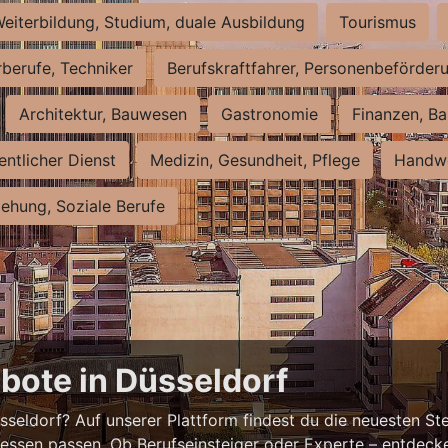
eiterbildung, Studium, duale Ausbildung
Tourismus
rberufe, Techniker
Berufskraftfahrer, Personenbeförder
Architektur, Bauwesen
Gastronomie
Finanzen, Ba
entlicher Dienst
Medizin, Gesundheit, Pflege
Handwe
iehung, Soziale Berufe
bote in Düsseldorf
eldorf? Auf unserer Plattform findest du die neuesten Ste
ressen passen. Ob Berufseinsteiger oder Experte – entdecke