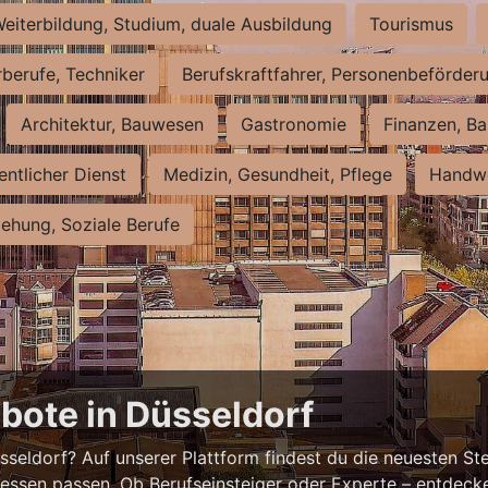
eiterbildung, Studium, duale Ausbildung
Tourismus
rberufe, Techniker
Berufskraftfahrer, Personenbeförder
Architektur, Bauwesen
Gastronomie
Finanzen, Ba
entlicher Dienst
Medizin, Gesundheit, Pflege
Handwe
iehung, Soziale Berufe
bote in Düsseldorf
eldorf? Auf unserer Plattform findest du die neuesten Ste
ressen passen. Ob Berufseinsteiger oder Experte – entdecke