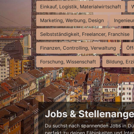
Einkauf, Logistik, Materialwirtschaft
W
Marketing, Werbung, Design
Ingenieu
Selbstständigkeit, Freelancer, Franchise
Finanzen, Controlling, Verwaltung
Öff
Forschung, Wissenschaft
Bildung, Erz
Jobs & Stellenange
Du suchst nach spannenden Jobs in Düss
perfekt zu deinen Fähigkeiten und Inte