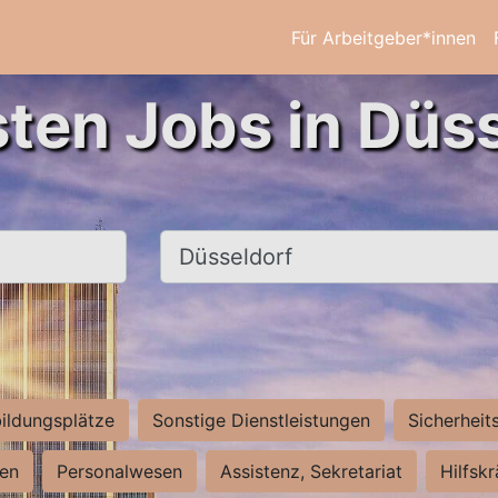
Für Arbeitgeber*innen
sten Jobs in Düss
Ort, Stadt
ildungsplätze
Sonstige Dienstleistungen
Sicherheit
ten
Personalwesen
Assistenz, Sekretariat
Hilfsk