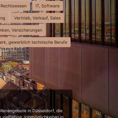
Rechtswesen
IT, Software
ung
Vertrieb, Verkauf, Sales
nken, Versicherungen
rk, gewerblich technische Berufe
llenangebote in Düsseldorf, die
 vielfältige Jobmöglichkeiten in