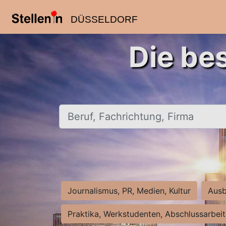
DÜSSELDORF
Die be
Beruf, Fachrichtung, Firma
Journalismus, PR, Medien, Kultur
Ausb
Praktika, Werkstudenten, Abschlussarbei