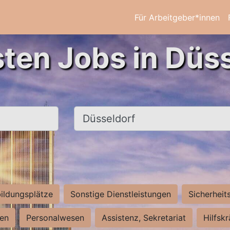
Für Arbeitgeber*innen
sten Jobs in Düss
Ort, Stadt
ildungsplätze
Sonstige Dienstleistungen
Sicherheit
ten
Personalwesen
Assistenz, Sekretariat
Hilfsk