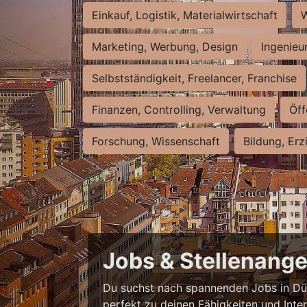
Einkauf, Logistik, Materialwirtschaft
W
Marketing, Werbung, Design
Ingenieu
Selbstständigkeit, Freelancer, Franchise
Finanzen, Controlling, Verwaltung
Öff
Forschung, Wissenschaft
Bildung, Erz
Jobs & Stellenange
Du suchst nach spannenden Jobs in Düss
perfekt zu deinen Fähigkeiten und Inte