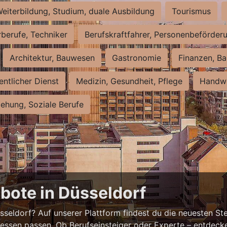
eiterbildung, Studium, duale Ausbildung
Tourismus
rberufe, Techniker
Berufskraftfahrer, Personenbeförder
Architektur, Bauwesen
Gastronomie
Finanzen, Ba
entlicher Dienst
Medizin, Gesundheit, Pflege
Handwe
iehung, Soziale Berufe
bote in Düsseldorf
eldorf? Auf unserer Plattform findest du die neuesten Ste
ressen passen. Ob Berufseinsteiger oder Experte – entdecke