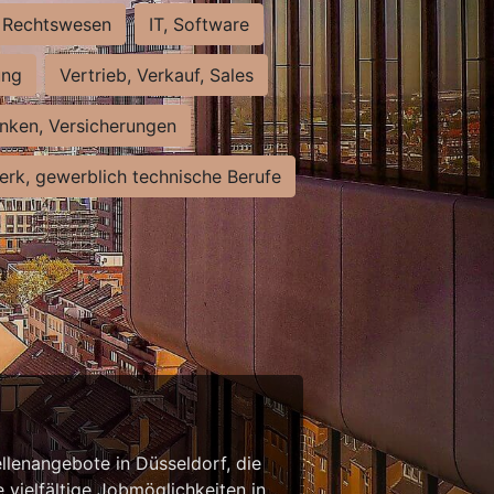
Rechtswesen
IT, Software
ung
Vertrieb, Verkauf, Sales
nken, Versicherungen
rk, gewerblich technische Berufe
llenangebote in Düsseldorf, die
 vielfältige Jobmöglichkeiten in