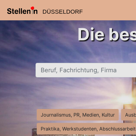
DÜSSELDORF
Die be
Beruf, Fachrichtung, Firma
Journalismus, PR, Medien, Kultur
Ausb
Praktika, Werkstudenten, Abschlussarbei