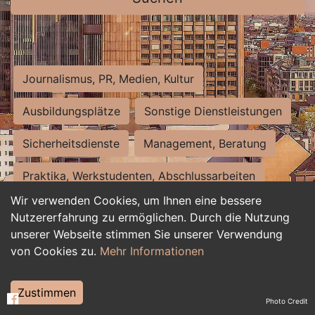
Journalismus, PR, Medien, Kultur
Ausbildungsplätze
Sonstige Dienstleistungen
Sicherheitsdienste
Management, Beratung
Praktika, Werkstudenten, Abschlussarbeiten
Wir verwenden Cookies, um Ihnen eine bessere
Personalwesen
Assistenz, Sekretariat
Nutzererfahrung zu ermöglichen. Durch die Nutzung
unserer Webseite stimmen Sie unserer Verwendung
Hilfskräfte, Aushilfs- und Nebenjobs
von Cookies zu.
Mehr Informationen
Einkauf, Logistik, Materialwirtschaft
Zustimmen
Photo Credit
Weiterbildung, Studium, duale Ausbildung