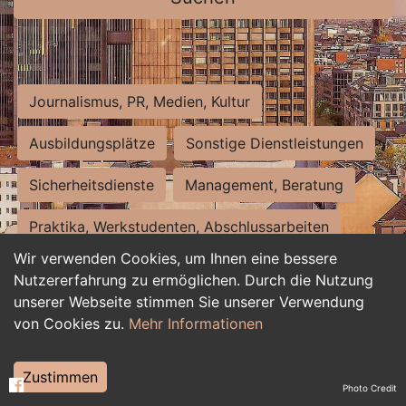
Journalismus, PR, Medien, Kultur
Ausbildungsplätze
Sonstige Dienstleistungen
Sicherheitsdienste
Management, Beratung
Praktika, Werkstudenten, Abschlussarbeiten
Wir verwenden Cookies, um Ihnen eine bessere
Personalwesen
Assistenz, Sekretariat
Nutzererfahrung zu ermöglichen. Durch die Nutzung
unserer Webseite stimmen Sie unserer Verwendung
Hilfskräfte, Aushilfs- und Nebenjobs
von Cookies zu.
Mehr Informationen
Einkauf, Logistik, Materialwirtschaft
Zustimmen
Photo Credit
Weiterbildung, Studium, duale Ausbildung