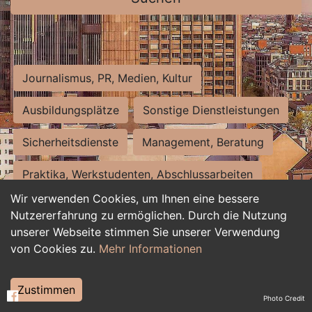
Journalismus, PR, Medien, Kultur
Ausbildungsplätze
Sonstige Dienstleistungen
Sicherheitsdienste
Management, Beratung
Praktika, Werkstudenten, Abschlussarbeiten
Wir verwenden Cookies, um Ihnen eine bessere
Personalwesen
Assistenz, Sekretariat
Nutzererfahrung zu ermöglichen. Durch die Nutzung
unserer Webseite stimmen Sie unserer Verwendung
Hilfskräfte, Aushilfs- und Nebenjobs
von Cookies zu.
Mehr Informationen
Einkauf, Logistik, Materialwirtschaft
Zustimmen
Photo Credit
Weiterbildung, Studium, duale Ausbildung