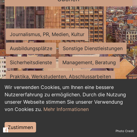
Journalismus, PR, Medien, Kultur
Ausbildungsplätze
Sonstige Dienstleistungen
Sicherheitsdienste
Management, Beratung
Praktika, Werkstudenten, Abschlussarbeiten
Wir verwenden Cookies, um Ihnen eine bessere
Personalwesen
Assistenz, Sekretariat
Nutzererfahrung zu ermöglichen. Durch die Nutzung
unserer Webseite stimmen Sie unserer Verwendung
Hilfskräfte, Aushilfs- und Nebenjobs
von Cookies zu.
Mehr Informationen
Einkauf, Logistik, Materialwirtschaft
Zustimmen
Photo Credit
Weiterbildung, Studium, duale Ausbildung