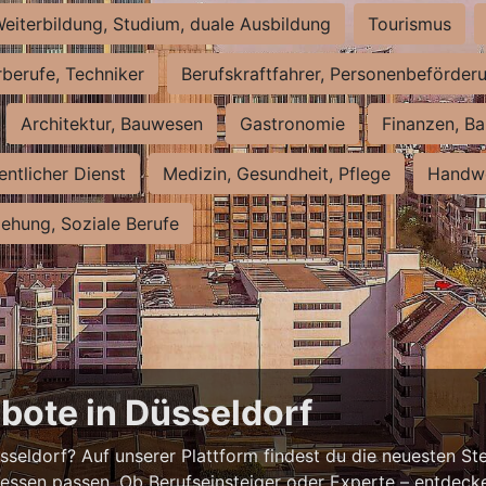
eiterbildung, Studium, duale Ausbildung
Tourismus
rberufe, Techniker
Berufskraftfahrer, Personenbeförder
Architektur, Bauwesen
Gastronomie
Finanzen, Ba
entlicher Dienst
Medizin, Gesundheit, Pflege
Handwe
iehung, Soziale Berufe
bote in Düsseldorf
eldorf? Auf unserer Plattform findest du die neuesten Ste
ressen passen. Ob Berufseinsteiger oder Experte – entdecke