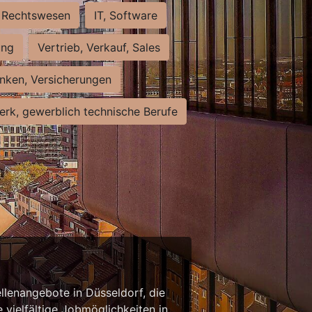
Rechtswesen
IT, Software
ung
Vertrieb, Verkauf, Sales
nken, Versicherungen
rk, gewerblich technische Berufe
llenangebote in Düsseldorf, die
 vielfältige Jobmöglichkeiten in