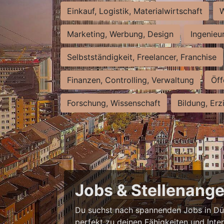
Einkauf, Logistik, Materialwirtschaft
W
Marketing, Werbung, Design
Ingenieu
Selbstständigkeit, Freelancer, Franchise
Finanzen, Controlling, Verwaltung
Öff
Forschung, Wissenschaft
Bildung, Erz
Jobs & Stellenange
Du suchst nach spannenden Jobs in Düss
perfekt zu deinen Fähigkeiten und Inte