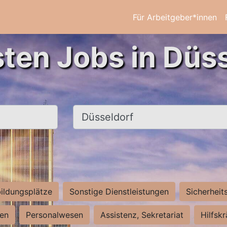
Für Arbeitgeber*innen
sten Jobs in Düss
Ort, Stadt
ildungsplätze
Sonstige Dienstleistungen
Sicherheit
ten
Personalwesen
Assistenz, Sekretariat
Hilfsk