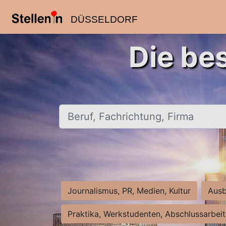
DÜSSELDORF
Die be
Beruf, Fachrichtung, Firma
Journalismus, PR, Medien, Kultur
Ausb
Praktika, Werkstudenten, Abschlussarbei