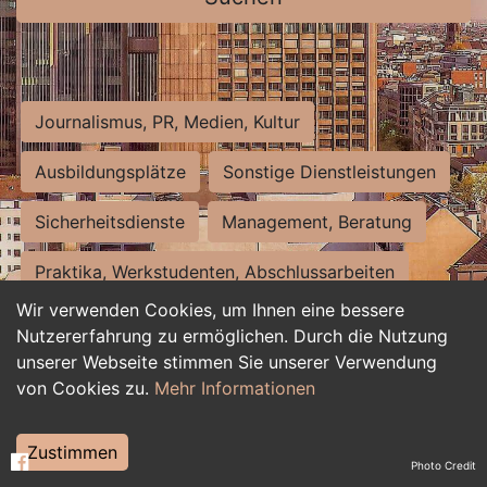
Journalismus, PR, Medien, Kultur
Ausbildungsplätze
Sonstige Dienstleistungen
Sicherheitsdienste
Management, Beratung
Praktika, Werkstudenten, Abschlussarbeiten
Wir verwenden Cookies, um Ihnen eine bessere
Personalwesen
Assistenz, Sekretariat
Nutzererfahrung zu ermöglichen. Durch die Nutzung
unserer Webseite stimmen Sie unserer Verwendung
Hilfskräfte, Aushilfs- und Nebenjobs
von Cookies zu.
Mehr Informationen
Einkauf, Logistik, Materialwirtschaft
Zustimmen
Photo Credit
Weiterbildung, Studium, duale Ausbildung