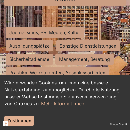
Journalismus, PR, Medien, Kultur
Ausbildungsplätze
Sonstige Dienstleistungen
Sicherheitsdienste
Management, Beratung
Praktika, Werkstudenten, Abschlussarbeiten
Wir verwenden Cookies, um Ihnen eine bessere
Personalwesen
Assistenz, Sekretariat
Nutzererfahrung zu ermöglichen. Durch die Nutzung
unserer Webseite stimmen Sie unserer Verwendung
Hilfskräfte, Aushilfs- und Nebenjobs
von Cookies zu.
Mehr Informationen
Einkauf, Logistik, Materialwirtschaft
Zustimmen
Photo Credit
Weiterbildung, Studium, duale Ausbildung