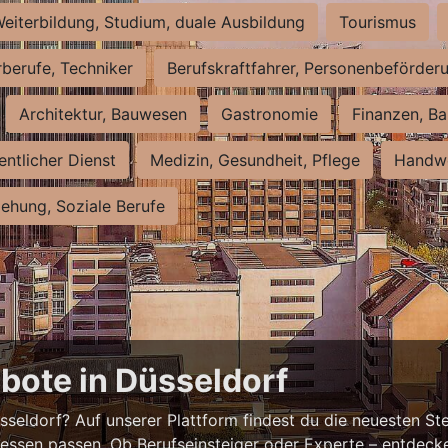
eiterbildung, Studium, duale Ausbildung
Tourismus
rberufe, Techniker
Berufskraftfahrer, Personenbeförder
Architektur, Bauwesen
Gastronomie
Finanzen, Ba
entlicher Dienst
Medizin, Gesundheit, Pflege
Handwe
iehung, Soziale Berufe
bote in Düsseldorf
eldorf? Auf unserer Plattform findest du die neuesten Ste
ressen passen. Ob Berufseinsteiger oder Experte – entdecke