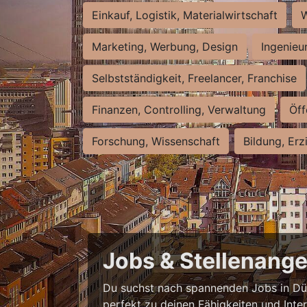
Einkauf, Logistik, Materialwirtschaft
W
Marketing, Werbung, Design
Ingenieu
Selbstständigkeit, Freelancer, Franchise
Finanzen, Controlling, Verwaltung
Öff
Forschung, Wissenschaft
Bildung, Erz
Jobs & Stellenange
Du suchst nach spannenden Jobs in Düss
perfekt zu deinen Fähigkeiten und Inte