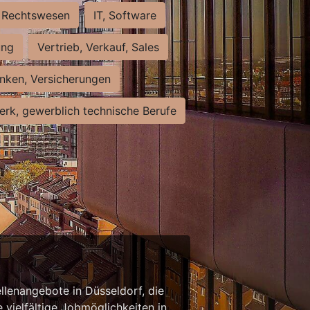
Rechtswesen
IT, Software
ung
Vertrieb, Verkauf, Sales
nken, Versicherungen
rk, gewerblich technische Berufe
llenangebote in Düsseldorf, die
 vielfältige Jobmöglichkeiten in