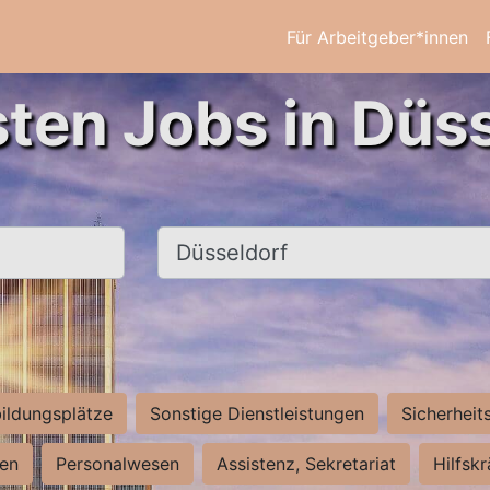
Für Arbeitgeber*innen
sten Jobs in Düss
Ort, Stadt
ildungsplätze
Sonstige Dienstleistungen
Sicherheit
ten
Personalwesen
Assistenz, Sekretariat
Hilfsk