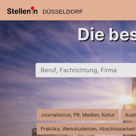
DÜSSELDORF
Die be
Beruf, Fachrichtung, Firma
Journalismus, PR, Medien, Kultur
Ausb
Praktika, Werkstudenten, Abschlussarbei