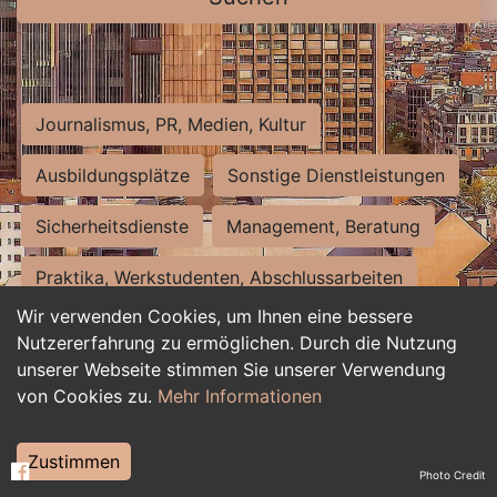
Journalismus, PR, Medien, Kultur
Ausbildungsplätze
Sonstige Dienstleistungen
Sicherheitsdienste
Management, Beratung
Praktika, Werkstudenten, Abschlussarbeiten
Wir verwenden Cookies, um Ihnen eine bessere
Personalwesen
Assistenz, Sekretariat
Nutzererfahrung zu ermöglichen. Durch die Nutzung
unserer Webseite stimmen Sie unserer Verwendung
Hilfskräfte, Aushilfs- und Nebenjobs
von Cookies zu.
Mehr Informationen
Einkauf, Logistik, Materialwirtschaft
Zustimmen
Photo Credit
Weiterbildung, Studium, duale Ausbildung