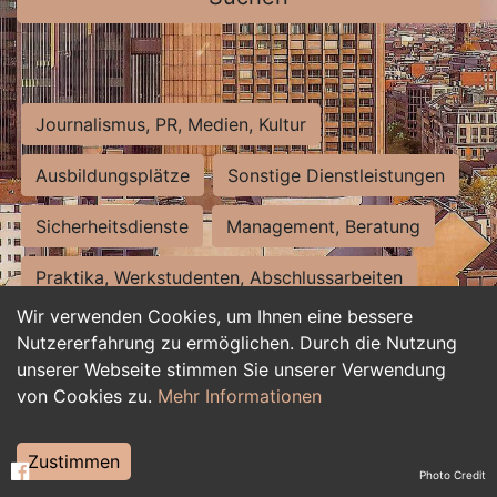
Journalismus, PR, Medien, Kultur
Ausbildungsplätze
Sonstige Dienstleistungen
Sicherheitsdienste
Management, Beratung
Praktika, Werkstudenten, Abschlussarbeiten
Wir verwenden Cookies, um Ihnen eine bessere
Personalwesen
Assistenz, Sekretariat
Nutzererfahrung zu ermöglichen. Durch die Nutzung
unserer Webseite stimmen Sie unserer Verwendung
Hilfskräfte, Aushilfs- und Nebenjobs
von Cookies zu.
Mehr Informationen
Einkauf, Logistik, Materialwirtschaft
Zustimmen
Photo Credit
Weiterbildung, Studium, duale Ausbildung