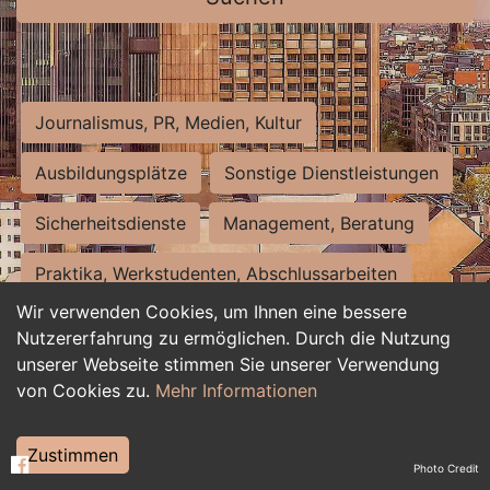
Journalismus, PR, Medien, Kultur
Ausbildungsplätze
Sonstige Dienstleistungen
Sicherheitsdienste
Management, Beratung
Praktika, Werkstudenten, Abschlussarbeiten
Wir verwenden Cookies, um Ihnen eine bessere
Personalwesen
Assistenz, Sekretariat
Nutzererfahrung zu ermöglichen. Durch die Nutzung
unserer Webseite stimmen Sie unserer Verwendung
Hilfskräfte, Aushilfs- und Nebenjobs
von Cookies zu.
Mehr Informationen
Einkauf, Logistik, Materialwirtschaft
Zustimmen
Photo Credit
Weiterbildung, Studium, duale Ausbildung