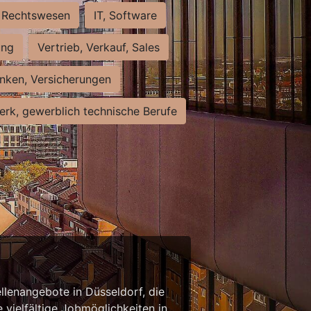
Rechtswesen
IT, Software
ung
Vertrieb, Verkauf, Sales
nken, Versicherungen
rk, gewerblich technische Berufe
llenangebote in Düsseldorf, die
 vielfältige Jobmöglichkeiten in