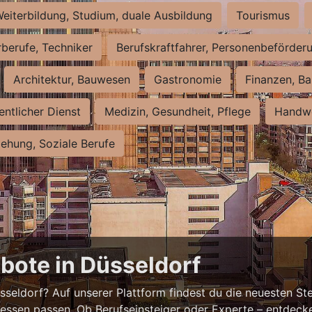
eiterbildung, Studium, duale Ausbildung
Tourismus
rberufe, Techniker
Berufskraftfahrer, Personenbeförder
Architektur, Bauwesen
Gastronomie
Finanzen, Ba
entlicher Dienst
Medizin, Gesundheit, Pflege
Handwe
iehung, Soziale Berufe
bote in Düsseldorf
eldorf? Auf unserer Plattform findest du die neuesten Ste
ressen passen. Ob Berufseinsteiger oder Experte – entdecke