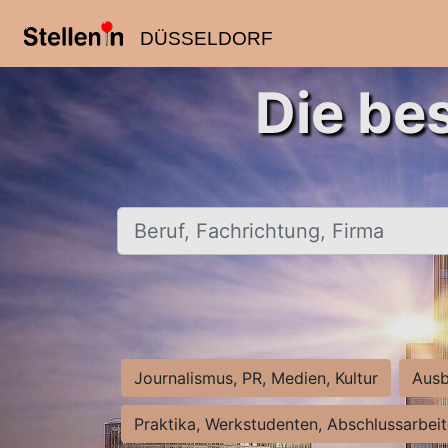
DÜSSELDORF
Die be
Beruf, Fachrichtung, Firma
Journalismus, PR, Medien, Kultur
Ausb
Praktika, Werkstudenten, Abschlussarbei