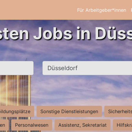
Für Arbeitgeber*innen
sten Jobs in Düss
Ort, Stadt
ildungsplätze
Sonstige Dienstleistungen
Sicherheit
ten
Personalwesen
Assistenz, Sekretariat
Hilfsk