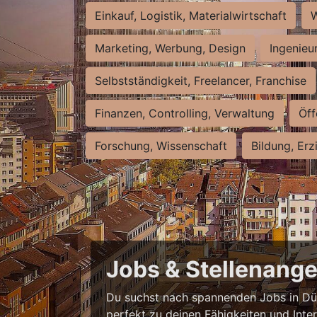
Einkauf, Logistik, Materialwirtschaft
W
Marketing, Werbung, Design
Ingenieu
Selbstständigkeit, Freelancer, Franchise
Finanzen, Controlling, Verwaltung
Öff
Forschung, Wissenschaft
Bildung, Erz
Jobs & Stellenange
Du suchst nach spannenden Jobs in Düss
perfekt zu deinen Fähigkeiten und Inte