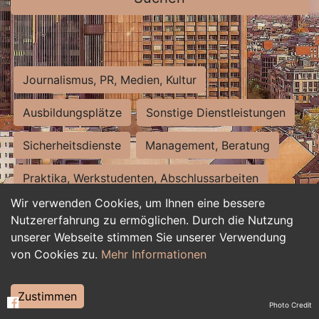
Journalismus, PR, Medien, Kultur
Ausbildungsplätze
Sonstige Dienstleistungen
Sicherheitsdienste
Management, Beratung
Praktika, Werkstudenten, Abschlussarbeiten
Wir verwenden Cookies, um Ihnen eine bessere
Personalwesen
Assistenz, Sekretariat
Nutzererfahrung zu ermöglichen. Durch die Nutzung
unserer Webseite stimmen Sie unserer Verwendung
Hilfskräfte, Aushilfs- und Nebenjobs
von Cookies zu.
Mehr Informationen
Einkauf, Logistik, Materialwirtschaft
Zustimmen
Photo Credit
Weiterbildung, Studium, duale Ausbildung