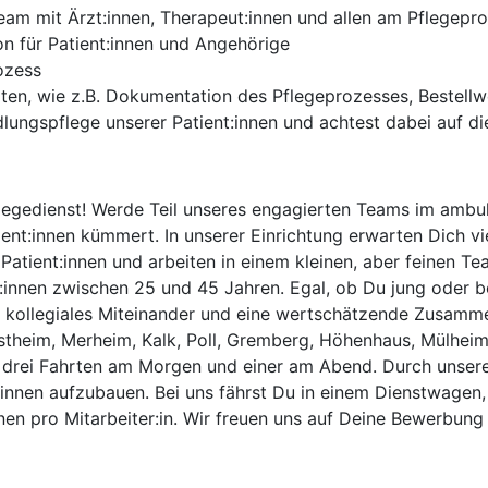
Team mit Ärzt:innen, Therapeut:innen und allen am Pflegep
n für Patient:innen und Angehörige
ozess
iten, wie z.B. Dokumentation des Pflegeprozesses, Bestell
ngspflege unserer Patient:innen und achtest dabei auf die
egedienst! Werde Teil unseres engagierten Teams im ambula
nt:innen kümmert. In unserer Einrichtung erwarten Dich vi
atient:innen und arbeiten in einem kleinen, aber feinen Te
eg:innen zwischen 25 und 45 Jahren. Egal, ob Du jung oder be
n kollegiales Miteinander und eine wertschätzende Zusamm
Ostheim, Merheim, Kalk, Poll, Gremberg, Höhenhaus, Mülhei
 drei Fahrten am Morgen und einer am Abend. Durch unsere
:innen aufzubauen. Bei uns fährst Du in einem Dienstwagen,
en pro Mitarbeiter:in. Wir freuen uns auf Deine Bewerbung