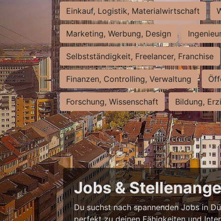
Einkauf, Logistik, Materialwirtschaft
W
Marketing, Werbung, Design
Ingenieu
Selbstständigkeit, Freelancer, Franchise
Finanzen, Controlling, Verwaltung
Öff
Forschung, Wissenschaft
Bildung, Erz
Jobs & Stellenange
Du suchst nach spannenden Jobs in Düss
perfekt zu deinen Fähigkeiten und Inte