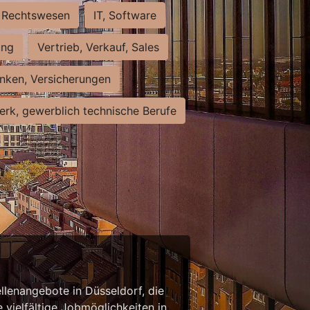
Rechtswesen
IT, Software
ung
Vertrieb, Verkauf, Sales
nken, Versicherungen
rk, gewerblich technische Berufe
llenangebote in Düsseldorf, die
 vielfältige Jobmöglichkeiten in