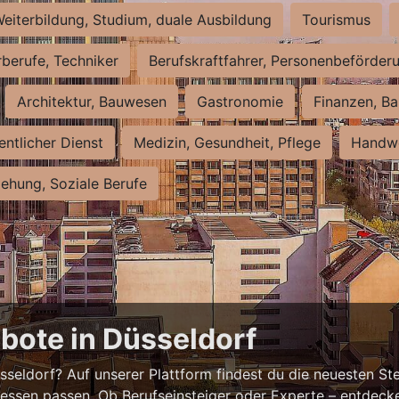
eiterbildung, Studium, duale Ausbildung
Tourismus
rberufe, Techniker
Berufskraftfahrer, Personenbeförder
Architektur, Bauwesen
Gastronomie
Finanzen, Ba
entlicher Dienst
Medizin, Gesundheit, Pflege
Handwe
iehung, Soziale Berufe
bote in Düsseldorf
eldorf? Auf unserer Plattform findest du die neuesten Ste
ressen passen. Ob Berufseinsteiger oder Experte – entdecke