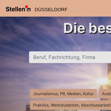
DÜSSELDORF
Die be
Beruf, Fachrichtung, Firma
Journalismus, PR, Medien, Kultur
Ausb
Praktika, Werkstudenten, Abschlussarbei