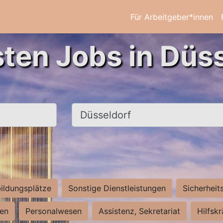
Für Arbeitgeber*innen
sten Jobs in Düss
Ort, Stadt
ildungsplätze
Sonstige Dienstleistungen
Sicherheit
ten
Personalwesen
Assistenz, Sekretariat
Hilfsk