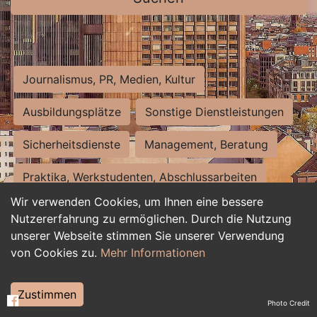
Journalismus, PR, Medien, Kultur
Ausbildungsplätze
Sonstige Dienstleistungen
Sicherheitsdienste
Management, Beratung
Praktika, Werkstudenten, Abschlussarbeiten
Wir verwenden Cookies, um Ihnen eine bessere
Personalwesen
Assistenz, Sekretariat
Nutzererfahrung zu ermöglichen. Durch die Nutzung
unserer Webseite stimmen Sie unserer Verwendung
Hilfskräfte, Aushilfs- und Nebenjobs
von Cookies zu.
Mehr Informationen
Einkauf, Logistik, Materialwirtschaft
Zustimmen
Photo Credit
Weiterbildung, Studium, duale Ausbildung