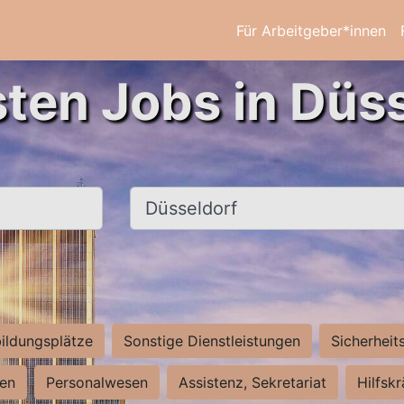
Für Arbeitgeber*innen
sten Jobs in Düss
Ort, Stadt
ildungsplätze
Sonstige Dienstleistungen
Sicherheit
ten
Personalwesen
Assistenz, Sekretariat
Hilfsk