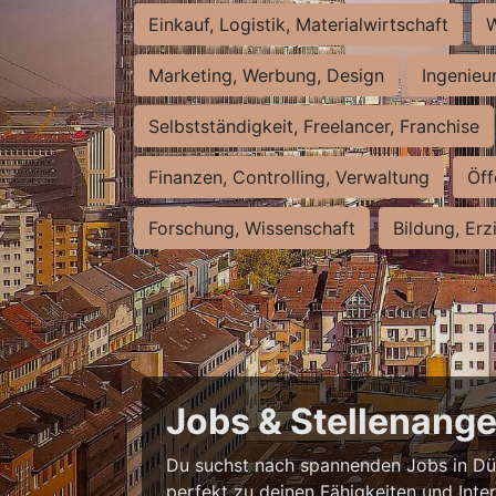
Einkauf, Logistik, Materialwirtschaft
W
Marketing, Werbung, Design
Ingenieu
Selbstständigkeit, Freelancer, Franchise
Finanzen, Controlling, Verwaltung
Öff
Forschung, Wissenschaft
Bildung, Erz
Jobs & Stellenange
Du suchst nach spannenden Jobs in Düss
perfekt zu deinen Fähigkeiten und Inte