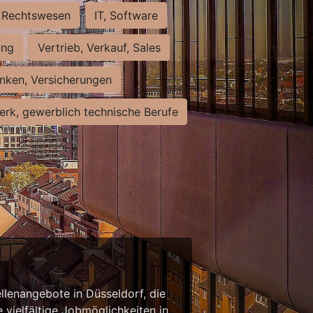
Rechtswesen
IT, Software
ung
Vertrieb, Verkauf, Sales
nken, Versicherungen
rk, gewerblich technische Berufe
llenangebote in Düsseldorf, die
 vielfältige Jobmöglichkeiten in