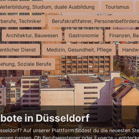
eiterbildung, Studium, duale Ausbildung
Tourismus
rberufe, Techniker
Berufskraftfahrer, Personenbeförder
Architektur, Bauwesen
Gastronomie
Finanzen, Ba
entlicher Dienst
Medizin, Gesundheit, Pflege
Handwe
iehung, Soziale Berufe
bote in Düsseldorf
eldorf? Auf unserer Plattform findest du die neuesten Ste
ressen passen. Ob Berufseinsteiger oder Experte – entdecke