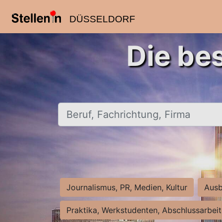
DÜSSELDORF
Die be
Beruf, Fachrichtung, Firma
Journalismus, PR, Medien, Kultur
Ausb
Praktika, Werkstudenten, Abschlussarbei