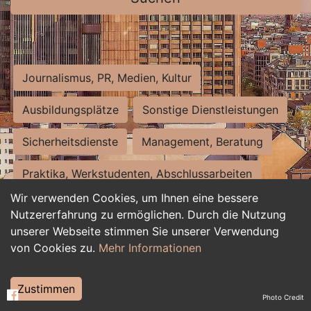
Journalismus, PR, Medien, Kultur
Ausbildungsplätze
Sonstige Dienstleistungen
Sicherheitsdienste
Management, Beratung
Praktika, Werkstudenten, Abschlussarbeiten
Wir verwenden Cookies, um Ihnen eine bessere
Personalwesen
Assistenz, Sekretariat
Nutzererfahrung zu ermöglichen. Durch die Nutzung
unserer Webseite stimmen Sie unserer Verwendung
Hilfskräfte, Aushilfs- und Nebenjobs
von Cookies zu.
Mehr Informationen
Einkauf, Logistik, Materialwirtschaft
Zustimmen
Photo Credit
Weiterbildung, Studium, duale Ausbildung