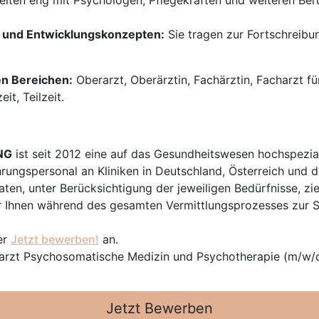
eiten eng mit Psychologen, Pflegekräften und weiteren B
 und Entwicklungskonzepten:
Sie tragen zur Fortschreibu
en Bereichen:
Oberarzt, Oberärztin, Fachärztin, Facharzt f
it, Teilzeit.
NG
ist seit 2012 eine auf das Gesundheitswesen hochspezial
hrungspersonal an Kliniken in Deutschland, Österreich und d
en, unter Berücksichtigung der jeweiligen Bedürfnisse, zi
 Ihnen während des gesamten Vermittlungsprozesses zur Sei
er
Jetzt bewerben!
an.
erarzt Psychosomatische Medizin und Psychotherapie (m/w/
Jetzt Bewerben