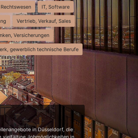
Rechtswesen
IT, Software
ung
Vertrieb, Verkauf, Sales
nken, Versicherungen
rk, gewerblich technische Berufe
llenangebote in Düsseldorf, die
 vielfältige Jobmöglichkeiten in