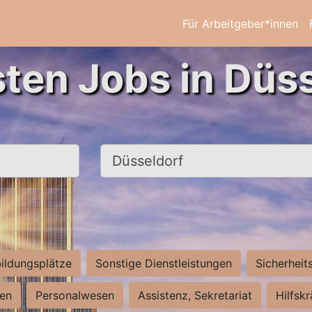
Für Arbeitgeber*innen
sten Jobs in Düss
Ort, Stadt
ildungsplätze
Sonstige Dienstleistungen
Sicherheit
ten
Personalwesen
Assistenz, Sekretariat
Hilfsk