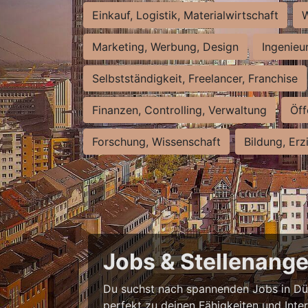
Einkauf, Logistik, Materialwirtschaft
W
Marketing, Werbung, Design
Ingenieu
Selbstständigkeit, Freelancer, Franchise
Finanzen, Controlling, Verwaltung
Öff
Forschung, Wissenschaft
Bildung, Erz
Jobs & Stellenange
Du suchst nach spannenden Jobs in Düss
perfekt zu deinen Fähigkeiten und Inte