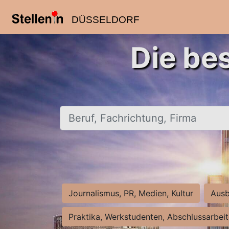
DÜSSELDORF
Die be
Beruf, Fachrichtung, Firma
Journalismus, PR, Medien, Kultur
Ausb
Praktika, Werkstudenten, Abschlussarbei