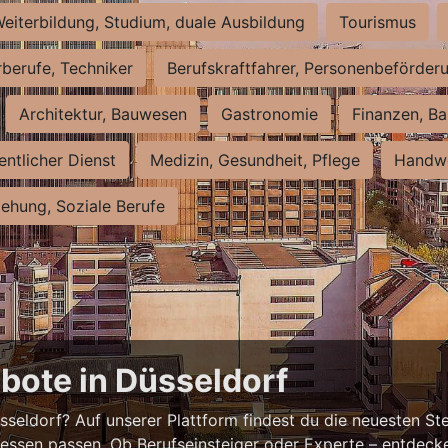
eiterbildung, Studium, duale Ausbildung
Tourismus
rberufe, Techniker
Berufskraftfahrer, Personenbeförder
Architektur, Bauwesen
Gastronomie
Finanzen, Ba
entlicher Dienst
Medizin, Gesundheit, Pflege
Handwe
iehung, Soziale Berufe
bote in Düsseldorf
eldorf? Auf unserer Plattform findest du die neuesten Ste
ressen passen. Ob Berufseinsteiger oder Experte – entdecke