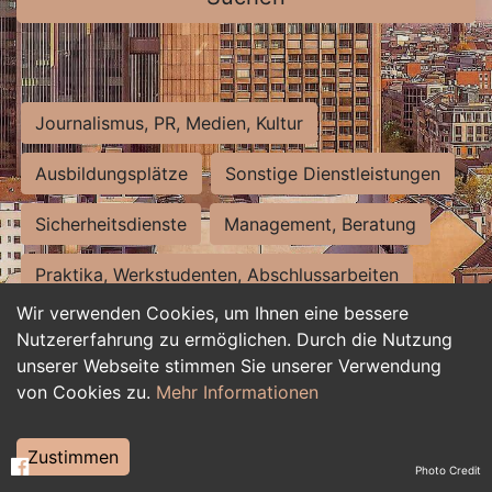
Journalismus, PR, Medien, Kultur
Ausbildungsplätze
Sonstige Dienstleistungen
Sicherheitsdienste
Management, Beratung
Praktika, Werkstudenten, Abschlussarbeiten
Wir verwenden Cookies, um Ihnen eine bessere
Personalwesen
Assistenz, Sekretariat
Nutzererfahrung zu ermöglichen. Durch die Nutzung
unserer Webseite stimmen Sie unserer Verwendung
Hilfskräfte, Aushilfs- und Nebenjobs
von Cookies zu.
Mehr Informationen
Einkauf, Logistik, Materialwirtschaft
Zustimmen
Photo Credit
Weiterbildung, Studium, duale Ausbildung