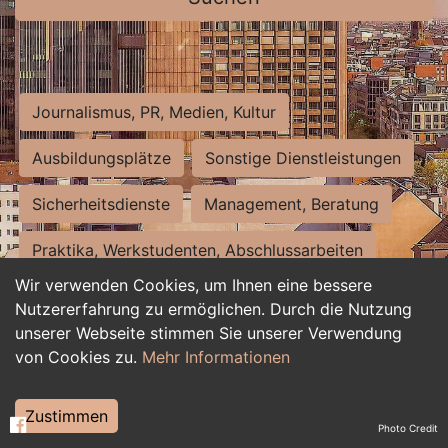
Journalismus, PR, Medien, Kultur
Ausbildungsplätze
Sonstige Dienstleistungen
Sicherheitsdienste
Management, Beratung
Praktika, Werkstudenten, Abschlussarbeiten
Wir verwenden Cookies, um Ihnen eine bessere
Personalwesen
Assistenz, Sekretariat
Nutzererfahrung zu ermöglichen. Durch die Nutzung
unserer Webseite stimmen Sie unserer Verwendung
Hilfskräfte, Aushilfs- und Nebenjobs
von Cookies zu.
Mehr Informationen
Einkauf, Logistik, Materialwirtschaft
Zustimmen
Photo Credit
Weiterbildung, Studium, duale Ausbildung