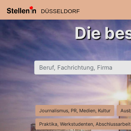
DÜSSELDORF
Die be
Beruf, Fachrichtung, Firma
Journalismus, PR, Medien, Kultur
Ausb
Praktika, Werkstudenten, Abschlussarbei