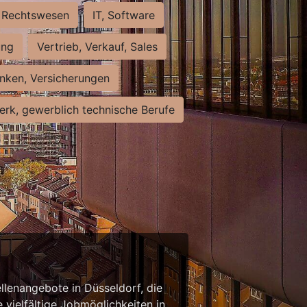
Rechtswesen
IT, Software
ung
Vertrieb, Verkauf, Sales
nken, Versicherungen
rk, gewerblich technische Berufe
llenangebote in Düsseldorf, die
 vielfältige Jobmöglichkeiten in