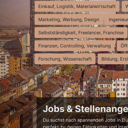
Einkauf, Logistik, Materialwirtschaft
W
Marketing, Werbung, Design
Ingenieu
Selbstständigkeit, Freelancer, Franchise
Finanzen, Controlling, Verwaltung
Öff
Forschung, Wissenschaft
Bildung, Erz
Jobs & Stellenange
Du suchst nach spannenden Jobs in Düss
perfekt zu deinen Fähigkeiten und Inte