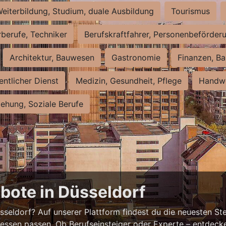
eiterbildung, Studium, duale Ausbildung
Tourismus
rberufe, Techniker
Berufskraftfahrer, Personenbeförder
Architektur, Bauwesen
Gastronomie
Finanzen, Ba
entlicher Dienst
Medizin, Gesundheit, Pflege
Handwe
iehung, Soziale Berufe
bote in Düsseldorf
eldorf? Auf unserer Plattform findest du die neuesten Ste
ressen passen. Ob Berufseinsteiger oder Experte – entdecke