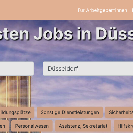
Für Arbeitgeber*innen
sten Jobs in Düss
Ort, Stadt
ildungsplätze
Sonstige Dienstleistungen
Sicherheit
ten
Personalwesen
Assistenz, Sekretariat
Hilfsk