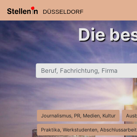
DÜSSELDORF
Die be
Beruf, Fachrichtung, Firma
Journalismus, PR, Medien, Kultur
Ausb
Praktika, Werkstudenten, Abschlussarbei