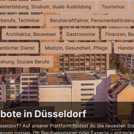
eiterbildung, Studium, duale Ausbildung
Tourismus
rberufe, Techniker
Berufskraftfahrer, Personenbeförder
Architektur, Bauwesen
Gastronomie
Finanzen, Ba
entlicher Dienst
Medizin, Gesundheit, Pflege
Handwe
iehung, Soziale Berufe
bote in Düsseldorf
eldorf? Auf unserer Plattform findest du die neuesten Ste
ressen passen. Ob Berufseinsteiger oder Experte – entdecke