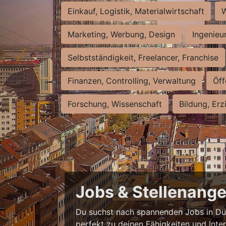
Einkauf, Logistik, Materialwirtschaft
W
Marketing, Werbung, Design
Ingenieu
Selbstständigkeit, Freelancer, Franchise
Finanzen, Controlling, Verwaltung
Öff
Forschung, Wissenschaft
Bildung, Erz
Jobs & Stellenange
Du suchst nach spannenden Jobs in Düss
perfekt zu deinen Fähigkeiten und Inte