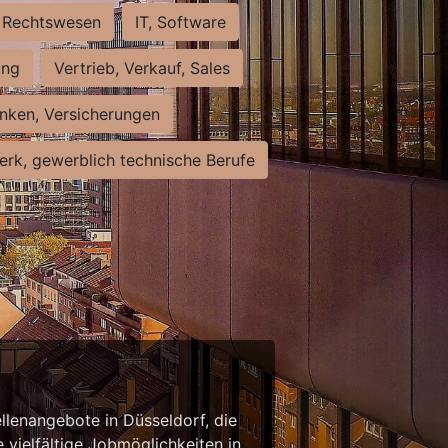
Rechtswesen
IT, Software
ung
Vertrieb, Verkauf, Sales
nken, Versicherungen
rk, gewerblich technische Berufe
llenangebote in Düsseldorf, die
 vielfältige Jobmöglichkeiten in