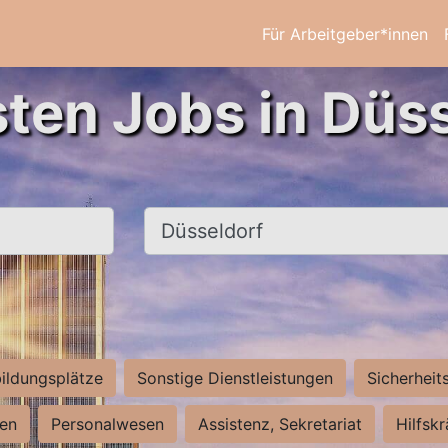
Für Arbeitgeber*innen
sten Jobs in Düss
Ort, Stadt
ildungsplätze
Sonstige Dienstleistungen
Sicherheit
ten
Personalwesen
Assistenz, Sekretariat
Hilfsk