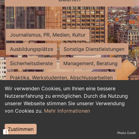
Journalismus, PR, Medien, Kultur
Ausbildungsplätze
Sonstige Dienstleistungen
Sicherheitsdienste
Management, Beratung
Praktika, Werkstudenten, Abschlussarbeiten
Wir verwenden Cookies, um Ihnen eine bessere
Personalwesen
Assistenz, Sekretariat
Nutzererfahrung zu ermöglichen. Durch die Nutzung
unserer Webseite stimmen Sie unserer Verwendung
Hilfskräfte, Aushilfs- und Nebenjobs
von Cookies zu.
Mehr Informationen
Einkauf, Logistik, Materialwirtschaft
Zustimmen
Photo Credit
Weiterbildung, Studium, duale Ausbildung