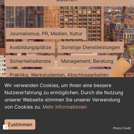
Journalismus, PR, Medien, Kultur
Ausbildungsplätze
Sonstige Dienstleistungen
Sicherheitsdienste
Management, Beratung
Praktika, Werkstudenten, Abschlussarbeiten
Wir verwenden Cookies, um Ihnen eine bessere
Personalwesen
Assistenz, Sekretariat
Nutzererfahrung zu ermöglichen. Durch die Nutzung
unserer Webseite stimmen Sie unserer Verwendung
Hilfskräfte, Aushilfs- und Nebenjobs
von Cookies zu.
Mehr Informationen
Einkauf, Logistik, Materialwirtschaft
Zustimmen
Photo Credit
Weiterbildung, Studium, duale Ausbildung