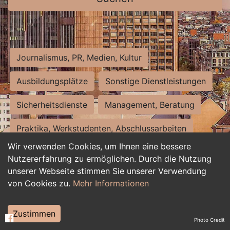
Journalismus, PR, Medien, Kultur
Ausbildungsplätze
Sonstige Dienstleistungen
Sicherheitsdienste
Management, Beratung
Praktika, Werkstudenten, Abschlussarbeiten
Wir verwenden Cookies, um Ihnen eine bessere
Personalwesen
Assistenz, Sekretariat
Nutzererfahrung zu ermöglichen. Durch die Nutzung
unserer Webseite stimmen Sie unserer Verwendung
Hilfskräfte, Aushilfs- und Nebenjobs
von Cookies zu.
Mehr Informationen
Einkauf, Logistik, Materialwirtschaft
Zustimmen
Photo Credit
Weiterbildung, Studium, duale Ausbildung