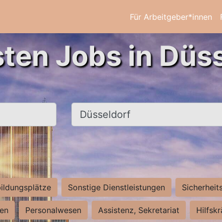
Für Arbeitgeber*innen
sten Jobs in Düss
Ort, Stadt
ildungsplätze
Sonstige Dienstleistungen
Sicherheit
ten
Personalwesen
Assistenz, Sekretariat
Hilfsk