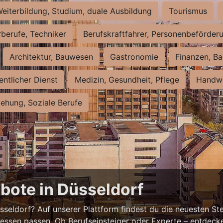
eiterbildung, Studium, duale Ausbildung
Tourismus
rberufe, Techniker
Berufskraftfahrer, Personenbeförder
Architektur, Bauwesen
Gastronomie
Finanzen, Ba
entlicher Dienst
Medizin, Gesundheit, Pflege
Handwe
iehung, Soziale Berufe
bote in Düsseldorf
eldorf? Auf unserer Plattform findest du die neuesten Ste
ressen passen. Ob Berufseinsteiger oder Experte – entdecke