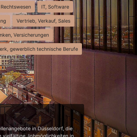
Rechtswesen
IT, Software
ung
Vertrieb, Verkauf, Sales
nken, Versicherungen
rk, gewerblich technische Berufe
llenangebote in Düsseldorf, die
 vielfältige Jobmöglichkeiten in