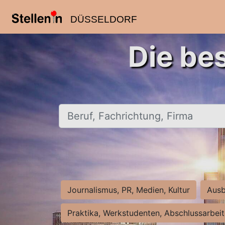
DÜSSELDORF
Die be
Beruf, Fachrichtung, Firma
Journalismus, PR, Medien, Kultur
Ausb
Praktika, Werkstudenten, Abschlussarbei