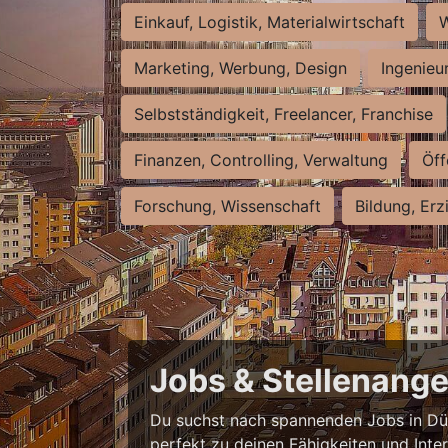
Einkauf, Logistik, Materialwirtschaft
W
Marketing, Werbung, Design
Ingenieu
Selbstständigkeit, Freelancer, Franchise
Finanzen, Controlling, Verwaltung
Öff
Forschung, Wissenschaft
Bildung, Erz
Jobs & Stellenange
Du suchst nach spannenden Jobs in Düss
perfekt zu deinen Fähigkeiten und Inte