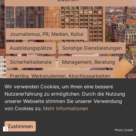
Journalismus, PR, Medien, Kultur
Ausbildungsplätze
Sonstige Dienstleistungen
Sicherheitsdienste
Management, Beratung
Praktika, Werkstudenten, Abschlussarbeiten
Wir verwenden Cookies, um Ihnen eine bessere
Personalwesen
Assistenz, Sekretariat
Nutzererfahrung zu ermöglichen. Durch die Nutzung
unserer Webseite stimmen Sie unserer Verwendung
Hilfskräfte, Aushilfs- und Nebenjobs
von Cookies zu.
Mehr Informationen
Einkauf, Logistik, Materialwirtschaft
Zustimmen
Photo Credit
Weiterbildung, Studium, duale Ausbildung