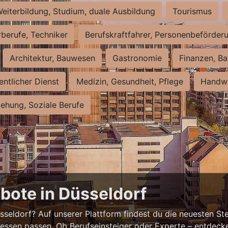
eiterbildung, Studium, duale Ausbildung
Tourismus
rberufe, Techniker
Berufskraftfahrer, Personenbeförder
Architektur, Bauwesen
Gastronomie
Finanzen, Ba
entlicher Dienst
Medizin, Gesundheit, Pflege
Handwe
iehung, Soziale Berufe
bote in Düsseldorf
eldorf? Auf unserer Plattform findest du die neuesten Ste
ressen passen. Ob Berufseinsteiger oder Experte – entdecke