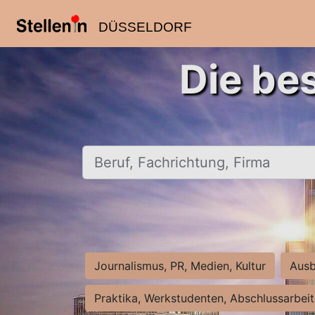
DÜSSELDORF
Die be
Beruf, Fachrichtung, Firma
Journalismus, PR, Medien, Kultur
Ausb
Praktika, Werkstudenten, Abschlussarbei