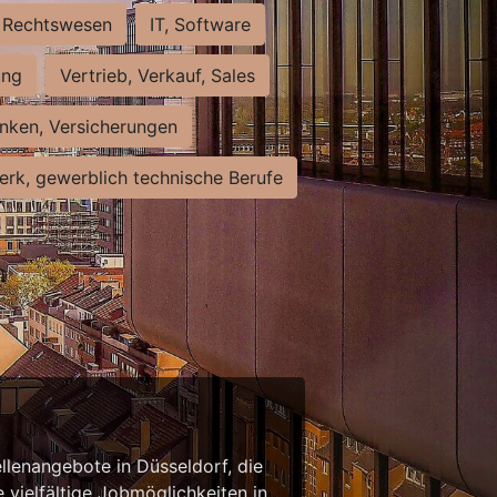
Rechtswesen
IT, Software
ung
Vertrieb, Verkauf, Sales
nken, Versicherungen
rk, gewerblich technische Berufe
llenangebote in Düsseldorf, die
 vielfältige Jobmöglichkeiten in