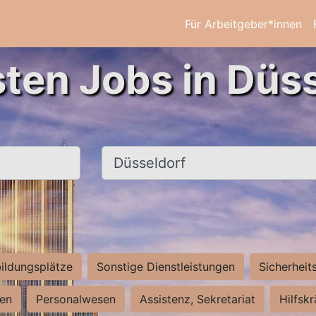
Für Arbeitgeber*innen
sten Jobs in Düss
Ort, Stadt
ildungsplätze
Sonstige Dienstleistungen
Sicherheit
ten
Personalwesen
Assistenz, Sekretariat
Hilfsk