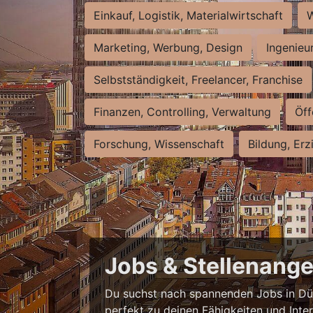
Einkauf, Logistik, Materialwirtschaft
W
Marketing, Werbung, Design
Ingenieu
Selbstständigkeit, Freelancer, Franchise
Finanzen, Controlling, Verwaltung
Öff
Forschung, Wissenschaft
Bildung, Erz
Jobs & Stellenange
Du suchst nach spannenden Jobs in Düss
perfekt zu deinen Fähigkeiten und Inte