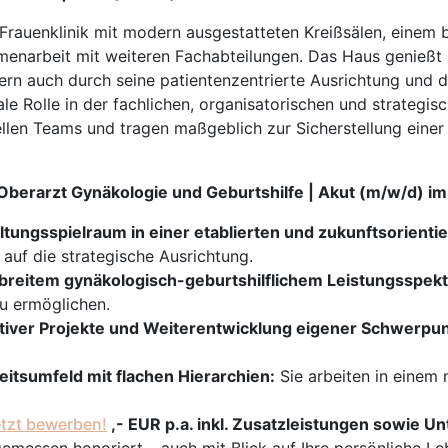
e Frauenklinik mit modern ausgestatteten Kreißsälen, einem
menarbeit mit weiteren Fachabteilungen. Das Haus genießt i
ern auch durch seine patientenzentrierte Ausrichtung und d
ale Rolle in der fachlichen, organisatorischen und strategis
onellen Teams und tragen maßgeblich zur Sicherstellung ein
r Oberarzt Gynäkologie und Geburtshilfe | Akut (m/w/d) 
altungsspielraum in einer etablierten und zukunftsorientier
 auf die strategische Ausrichtung.
 breitem gynäkologisch-geburtshilflichem Leistungsspek
u ermöglichen.
ativer Projekte und Weiterentwicklung eigener Schwerpu
eitsumfeld mit flachen Hierarchien:
Sie arbeiten in einem
tzt bewerben!
,- EUR p.a. inkl. Zusatzleistungen sowie 