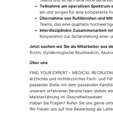
Teams und sichern eine hohe Behandlu
Teilnahme am operativen Spektrum ei
ein und sorgen für eine kompetente D
Übernahme von Rufdiensten und Mitwi
Teams, das eine qualitativ hochwertig
Interdisziplinäre Zusammenarbeit m
Kooperation zur Sicherstellung einer
Jetzt suchen wir Sie als Mitarbeiter aus d
Ärztin, Gynäkologische Akutmedizin, Akutver
Über uns
FIND YOUR EXPERT – MEDICAL RECRUITING is
ärztliches und nichtärztliches Fach- und Fü
passende Stelle mit dem passenden Kandidat
unserem erfahrenen Beraterteam stehen wir
Markterfahrung im Gesundheitswesen.
Haben Sie Fragen? Rufen Sie uns gerne unt
Wir freuen uns auf Ihre Bewerbung als Leit