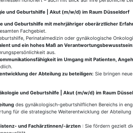
emessen honoriert – auch mit Blick auf Ihre persönliche Le
ogie und Geburtshilfe | Akut (m/w/d) im Raum Düsseldorf
 und Geburtshilfe mit mehrjähriger oberärztlicher Erfah
gesamten Fachgebiet.
eburtshilfe, Perinatalmedizin oder gynäkologische Onkologi
alent und ein hohes Maß an Verantwortungsbewusstsein
rungspersönlichkeit aus.
ommunikationsfähigkeit im Umgang mit Patienten, Ange
dlich.
rentwicklung der Abteilung zu beteiligen:
Sie bringen neue 
äkologie und Geburtshilfe | Akut (m/w/d) im Raum Düsse
eitung
des gynäkologisch-geburtshilflichen Bereichs in en
ung für die strategische Weiterentwicklung der Abteilung 
istenz- und Fachärztinnen/-ärzten
: Sie fördern gezielt d