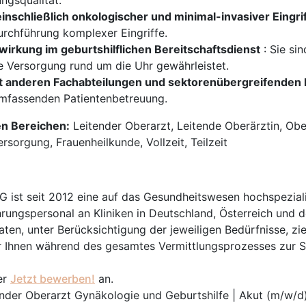
ngsqualität.
nschließlich onkologischer und minimal-invasiver Eingri
urchführung komplexer Eingriffe.
rkung im geburtshilflichen Bereitschaftsdienst
: Sie si
e Versorgung rund um die Uhr gewährleistet.
it anderen Fachabteilungen und sektorenübergreifenden 
 umfassenden Patientenbetreuung.
en Bereichen:
Leitender Oberarzt, Leitende Oberärztin, Ober
sorgung, Frauenheilkunde, Vollzeit, Teilzeit
t seit 2012 eine auf das Gesundheitswesen hochspezialisi
hrungspersonal an Kliniken in Deutschland, Österreich und d
en, unter Berücksichtigung der jeweiligen Bedürfnisse, zi
 Ihnen während des gesamtes Vermittlungsprozesses zur Sei
er
Jetzt bewerben!
an.
ender Oberarzt Gynäkologie und Geburtshilfe | Akut (m/w/d