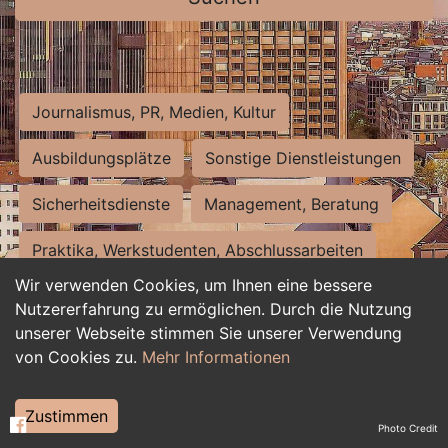
Journalismus, PR, Medien, Kultur
Ausbildungsplätze
Sonstige Dienstleistungen
Sicherheitsdienste
Management, Beratung
Praktika, Werkstudenten, Abschlussarbeiten
Wir verwenden Cookies, um Ihnen eine bessere
Personalwesen
Assistenz, Sekretariat
Nutzererfahrung zu ermöglichen. Durch die Nutzung
unserer Webseite stimmen Sie unserer Verwendung
Hilfskräfte, Aushilfs- und Nebenjobs
von Cookies zu.
Mehr Informationen
Einkauf, Logistik, Materialwirtschaft
Zustimmen
Photo Credit
Weiterbildung, Studium, duale Ausbildung