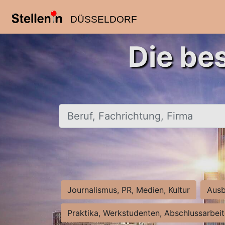
DÜSSELDORF
Die be
Beruf, Fachrichtung, Firma
Journalismus, PR, Medien, Kultur
Ausb
Praktika, Werkstudenten, Abschlussarbei