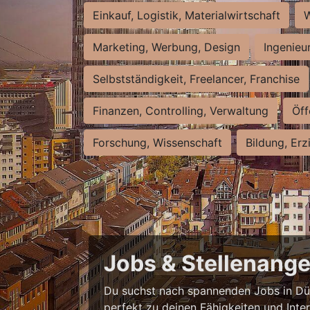
Einkauf, Logistik, Materialwirtschaft
W
Marketing, Werbung, Design
Ingenieu
Selbstständigkeit, Freelancer, Franchise
Finanzen, Controlling, Verwaltung
Öff
Forschung, Wissenschaft
Bildung, Erz
Jobs & Stellenange
Du suchst nach spannenden Jobs in Düss
perfekt zu deinen Fähigkeiten und Inte