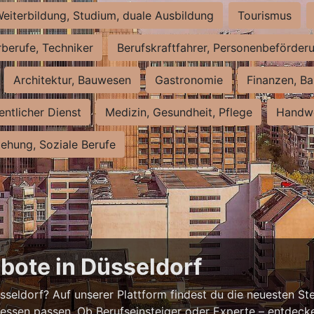
eiterbildung, Studium, duale Ausbildung
Tourismus
rberufe, Techniker
Berufskraftfahrer, Personenbeförder
Architektur, Bauwesen
Gastronomie
Finanzen, Ba
entlicher Dienst
Medizin, Gesundheit, Pflege
Handwe
iehung, Soziale Berufe
bote in Düsseldorf
eldorf? Auf unserer Plattform findest du die neuesten Ste
ressen passen. Ob Berufseinsteiger oder Experte – entdecke