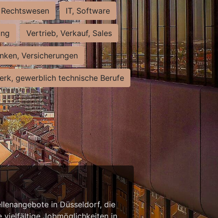
Rechtswesen
IT, Software
ung
Vertrieb, Verkauf, Sales
nken, Versicherungen
rk, gewerblich technische Berufe
llenangebote in Düsseldorf, die
 vielfältige Jobmöglichkeiten in