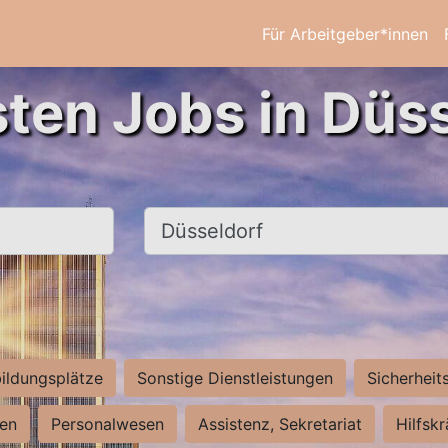
Für Arbeitgeber*innen
sten Jobs in Düss
Ort, Stadt
ildungsplätze
Sonstige Dienstleistungen
Sicherheit
ten
Personalwesen
Assistenz, Sekretariat
Hilfsk