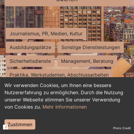
Journalismus, PR, Medien, Kultur
Ausbildungsplätze
Sonstige Dienstleistungen
Sicherheitsdienste
Management, Beratung
Praktika, Werkstudenten, Abschlussarbeiten
Wir verwenden Cookies, um Ihnen eine bessere
Personalwesen
Assistenz, Sekretariat
Nutzererfahrung zu ermöglichen. Durch die Nutzung
unserer Webseite stimmen Sie unserer Verwendung
Hilfskräfte, Aushilfs- und Nebenjobs
von Cookies zu.
Mehr Informationen
Einkauf, Logistik, Materialwirtschaft
Zustimmen
Photo Credit
Weiterbildung, Studium, duale Ausbildung