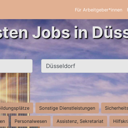
Für Arbeitgeber*innen
sten Jobs in Düss
Ort, Stadt
ildungsplätze
Sonstige Dienstleistungen
Sicherheit
ten
Personalwesen
Assistenz, Sekretariat
Hilfsk