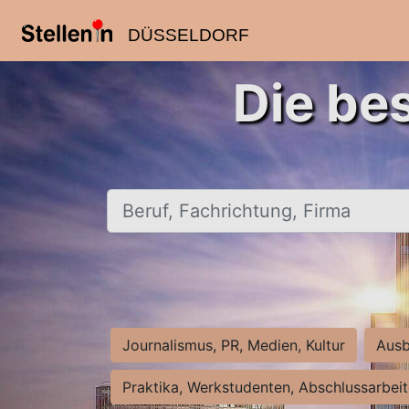
DÜSSELDORF
Die be
Beruf, Fachrichtung, Firma
Journalismus, PR, Medien, Kultur
Ausb
Praktika, Werkstudenten, Abschlussarbei