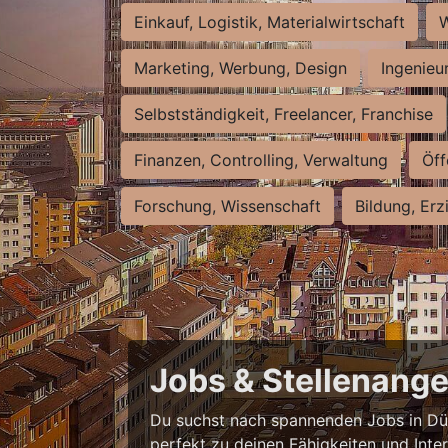
Einkauf, Logistik, Materialwirtschaft
W
Marketing, Werbung, Design
Ingenieu
Selbstständigkeit, Freelancer, Franchise
Finanzen, Controlling, Verwaltung
Öff
Forschung, Wissenschaft
Bildung, Erz
Jobs & Stellenange
Du suchst nach spannenden Jobs in Düss
perfekt zu deinen Fähigkeiten und Inte