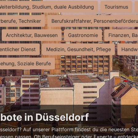
eiterbildung, Studium, duale Ausbildung
Tourismus
rberufe, Techniker
Berufskraftfahrer, Personenbeförder
Architektur, Bauwesen
Gastronomie
Finanzen, Ba
entlicher Dienst
Medizin, Gesundheit, Pflege
Handwe
iehung, Soziale Berufe
bote in Düsseldorf
eldorf? Auf unserer Plattform findest du die neuesten Ste
ressen passen. Ob Berufseinsteiger oder Experte – entdecke