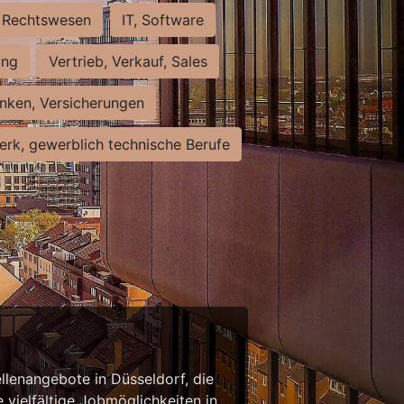
Rechtswesen
IT, Software
ung
Vertrieb, Verkauf, Sales
nken, Versicherungen
rk, gewerblich technische Berufe
llenangebote in Düsseldorf, die
 vielfältige Jobmöglichkeiten in