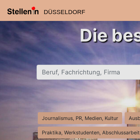
DÜSSELDORF
Die be
Beruf, Fachrichtung, Firma
Journalismus, PR, Medien, Kultur
Ausb
Praktika, Werkstudenten, Abschlussarbei