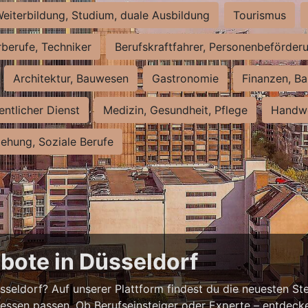
eiterbildung, Studium, duale Ausbildung
Tourismus
rberufe, Techniker
Berufskraftfahrer, Personenbeförder
Architektur, Bauwesen
Gastronomie
Finanzen, Ba
entlicher Dienst
Medizin, Gesundheit, Pflege
Handwe
iehung, Soziale Berufe
bote in Düsseldorf
eldorf? Auf unserer Plattform findest du die neuesten Ste
ressen passen. Ob Berufseinsteiger oder Experte – entdecke