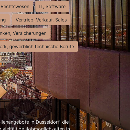
Rechtswesen
IT, Software
ung
Vertrieb, Verkauf, Sales
nken, Versicherungen
rk, gewerblich technische Berufe
llenangebote in Düsseldorf, die
 vielfältige Jobmöglichkeiten in