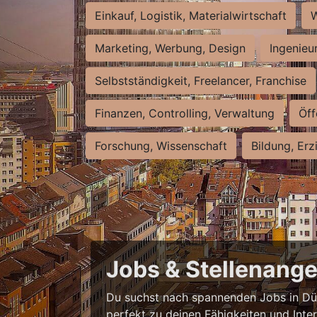
Einkauf, Logistik, Materialwirtschaft
W
Marketing, Werbung, Design
Ingenieu
Selbstständigkeit, Freelancer, Franchise
Finanzen, Controlling, Verwaltung
Öff
Forschung, Wissenschaft
Bildung, Erz
Jobs & Stellenange
Du suchst nach spannenden Jobs in Düss
perfekt zu deinen Fähigkeiten und Inte