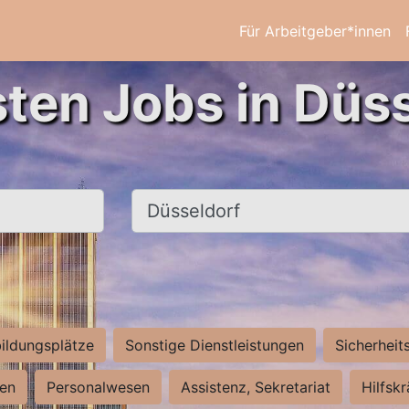
Für Arbeitgeber*innen
sten Jobs in Düss
Ort, Stadt
ildungsplätze
Sonstige Dienstleistungen
Sicherheit
ten
Personalwesen
Assistenz, Sekretariat
Hilfsk