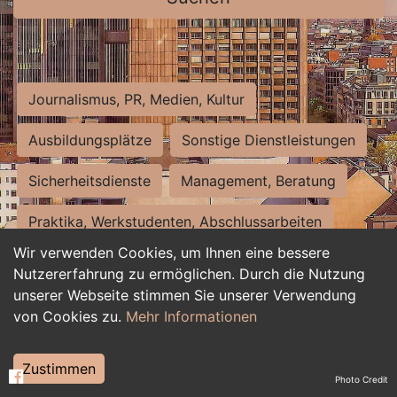
Journalismus, PR, Medien, Kultur
Ausbildungsplätze
Sonstige Dienstleistungen
Sicherheitsdienste
Management, Beratung
Praktika, Werkstudenten, Abschlussarbeiten
Wir verwenden Cookies, um Ihnen eine bessere
Personalwesen
Assistenz, Sekretariat
Nutzererfahrung zu ermöglichen. Durch die Nutzung
unserer Webseite stimmen Sie unserer Verwendung
Hilfskräfte, Aushilfs- und Nebenjobs
von Cookies zu.
Mehr Informationen
Einkauf, Logistik, Materialwirtschaft
Zustimmen
Photo Credit
Weiterbildung, Studium, duale Ausbildung