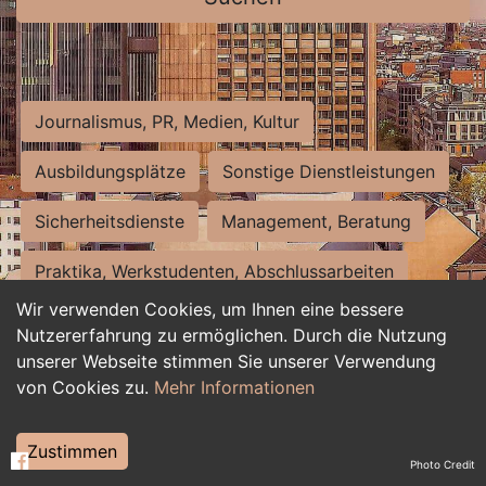
Journalismus, PR, Medien, Kultur
Ausbildungsplätze
Sonstige Dienstleistungen
Sicherheitsdienste
Management, Beratung
Praktika, Werkstudenten, Abschlussarbeiten
Wir verwenden Cookies, um Ihnen eine bessere
Personalwesen
Assistenz, Sekretariat
Nutzererfahrung zu ermöglichen. Durch die Nutzung
unserer Webseite stimmen Sie unserer Verwendung
Hilfskräfte, Aushilfs- und Nebenjobs
von Cookies zu.
Mehr Informationen
Einkauf, Logistik, Materialwirtschaft
Zustimmen
Photo Credit
Weiterbildung, Studium, duale Ausbildung