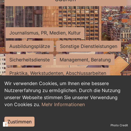
Journalismus, PR, Medien, Kultur
Ausbildungsplätze
Sonstige Dienstleistungen
Sicherheitsdienste
Management, Beratung
Praktika, Werkstudenten, Abschlussarbeiten
Wir verwenden Cookies, um Ihnen eine bessere
Personalwesen
Assistenz, Sekretariat
Nutzererfahrung zu ermöglichen. Durch die Nutzung
unserer Webseite stimmen Sie unserer Verwendung
Hilfskräfte, Aushilfs- und Nebenjobs
von Cookies zu.
Mehr Informationen
Einkauf, Logistik, Materialwirtschaft
Zustimmen
Photo Credit
Weiterbildung, Studium, duale Ausbildung