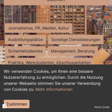
Journalismus, PR, Medien, Kultur
Ausbildungsplätze
Sonstige Dienstleistungen
Sicherheitsdienste
Management, Beratung
Praktika, Werkstudenten, Abschlussarbeiten
Wir verwenden Cookies, um Ihnen eine bessere
Personalwesen
Assistenz, Sekretariat
Nutzererfahrung zu ermöglichen. Durch die Nutzung
unserer Webseite stimmen Sie unserer Verwendung
Hilfskräfte, Aushilfs- und Nebenjobs
von Cookies zu.
Mehr Informationen
Einkauf, Logistik, Materialwirtschaft
Zustimmen
Photo Credit
Weiterbildung, Studium, duale Ausbildung