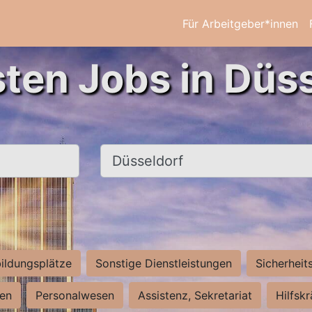
Für Arbeitgeber*innen
sten Jobs in Düss
Ort, Stadt
ildungsplätze
Sonstige Dienstleistungen
Sicherheit
ten
Personalwesen
Assistenz, Sekretariat
Hilfsk