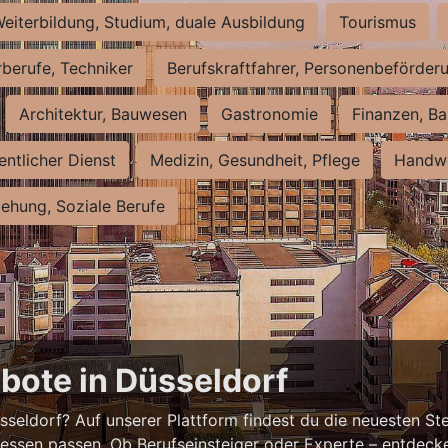
eiterbildung, Studium, duale Ausbildung
Tourismus
rberufe, Techniker
Berufskraftfahrer, Personenbeförder
Architektur, Bauwesen
Gastronomie
Finanzen, Ba
entlicher Dienst
Medizin, Gesundheit, Pflege
Handwe
iehung, Soziale Berufe
bote in Düsseldorf
eldorf? Auf unserer Plattform findest du die neuesten Ste
ressen passen. Ob Berufseinsteiger oder Experte – entdecke