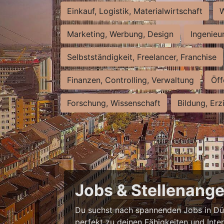
Einkauf, Logistik, Materialwirtschaft
W
Marketing, Werbung, Design
Ingenieu
Selbstständigkeit, Freelancer, Franchise
Finanzen, Controlling, Verwaltung
Öff
Forschung, Wissenschaft
Bildung, Erz
Jobs & Stellenange
Du suchst nach spannenden Jobs in Düss
perfekt zu deinen Fähigkeiten und Inte