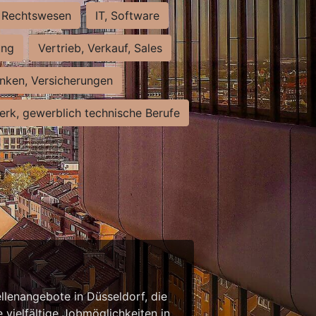
Rechtswesen
IT, Software
ung
Vertrieb, Verkauf, Sales
nken, Versicherungen
rk, gewerblich technische Berufe
llenangebote in Düsseldorf, die
 vielfältige Jobmöglichkeiten in