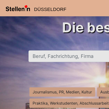
DÜSSELDORF
Die be
Beruf, Fachrichtung, Firma
Journalismus, PR, Medien, Kultur
Ausb
Praktika, Werkstudenten, Abschlussarbei