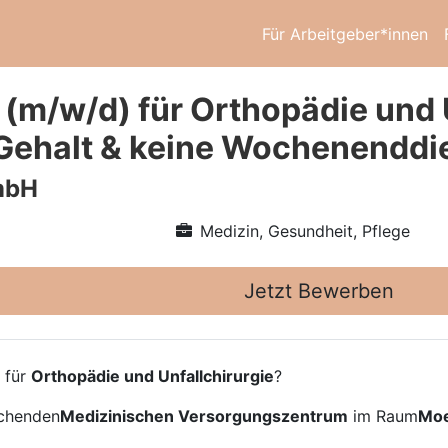
Für Arbeitgeber*innen
(m/w/d) für Orthopädie und U
Gehalt & keine Wochenenddi
mbH
Medizin, Gesundheit, Pflege
Jetzt Bewerben
 für
Orthopädie und Unfallchirurgie
?
echenden
Medizinischen Versorgungszentrum
im Raum
Mo