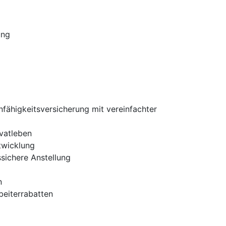
ung
nfähigkeitsversicherung mit vereinfachter
ivatleben
twicklung
ssichere Anstellung
n
beiterrabatten