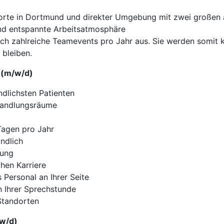
orte in Dortmund und direkter Umgebung mit zwei großen
e und entspannte Arbeitsatmosphäre
ch zahlreiche Teamevents pro Jahr aus. Sie werden somit 
 bleiben.
e (m/w/d)
ndlichsten Patienten
handlungsräume
Tagen pro Jahr
ändlich
tung
chen Karriere
 Personal an Ihrer Seite
in Ihrer Sprechstunde
 Standorten
/w/d)