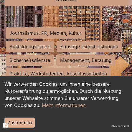
Journalismus, PR, Medien, Kultur
Ausbildungsplätze
Sonstige Dienstleistungen
Sicherheitsdienste
Management, Beratung
Praktika, Werkstudenten, Abschlussarbeiten
Wir verwenden Cookies, um Ihnen eine bessere
Personalwesen
Assistenz, Sekretariat
Nutzererfahrung zu ermöglichen. Durch die Nutzung
unserer Webseite stimmen Sie unserer Verwendung
Hilfskräfte, Aushilfs- und Nebenjobs
von Cookies zu.
Mehr Informationen
Einkauf, Logistik, Materialwirtschaft
Zustimmen
Photo Credit
Weiterbildung, Studium, duale Ausbildung