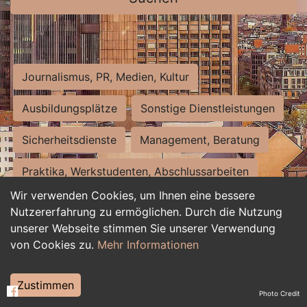
Journalismus, PR, Medien, Kultur
Ausbildungsplätze
Sonstige Dienstleistungen
Sicherheitsdienste
Management, Beratung
Praktika, Werkstudenten, Abschlussarbeiten
Wir verwenden Cookies, um Ihnen eine bessere
Personalwesen
Assistenz, Sekretariat
Nutzererfahrung zu ermöglichen. Durch die Nutzung
unserer Webseite stimmen Sie unserer Verwendung
Hilfskräfte, Aushilfs- und Nebenjobs
von Cookies zu.
Mehr Informationen
Einkauf, Logistik, Materialwirtschaft
Zustimmen
Photo Credit
Weiterbildung, Studium, duale Ausbildung