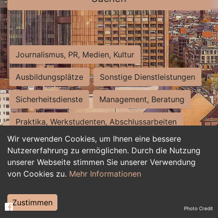
Journalismus, PR, Medien, Kultur
Ausbildungsplätze
Sonstige Dienstleistungen
Sicherheitsdienste
Management, Beratung
Praktika, Werkstudenten, Abschlussarbeiten
Wir verwenden Cookies, um Ihnen eine bessere
Personalwesen
Assistenz, Sekretariat
Nutzererfahrung zu ermöglichen. Durch die Nutzung
unserer Webseite stimmen Sie unserer Verwendung
Hilfskräfte, Aushilfs- und Nebenjobs
von Cookies zu.
Mehr Informationen
Einkauf, Logistik, Materialwirtschaft
Zustimmen
Photo Credit
Weiterbildung, Studium, duale Ausbildung